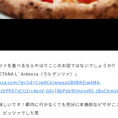
ツァを食べるならやはりここのお店ではないでしょうか⁉︎
OLETANA L`Ardenza（ラルデンツァ）」
enza.com/?gclid=CjwKCAjwwqaGBhBKEiwAMk-
hzbPfIh7vCUZrc4qvV-G0y78bPdk9lVnzxnfO-zBoCbm
味しいです！都内に行かなくても充分に本格的なピザがここ
。ピッツァでした笑