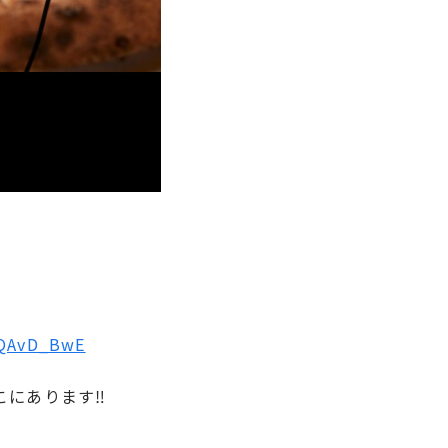
sQAvD_BwE
にあります‼︎