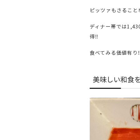
ピッツァもさること
ディナー帯では1,4
得‼︎
食べてみる価値有り‼
美味しい和食を